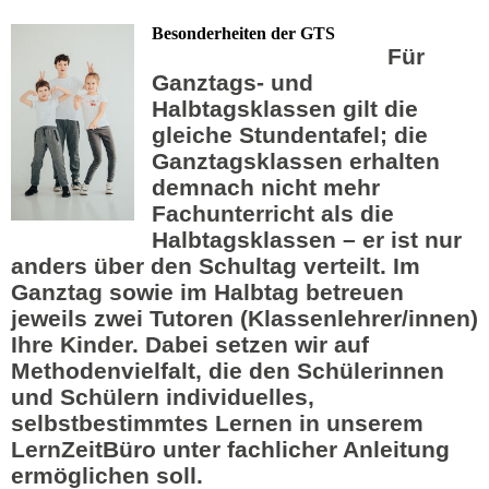
Besonderheiten der GTS
Für
Ganztags- und
Halbtagsklassen gilt die
gleiche Stundentafel
; die
Ganztagsklassen erhalten
demnach nicht mehr
Fachunterricht als die
Halbtagsklassen – er ist nur
anders über den Schultag verteilt. Im
Ganztag sowie im Halbtag betreuen
jeweils zwei Tutoren (Klassenlehrer/innen)
Ihre Kinder. Dabei setzen wir auf
Methodenvielfalt, die den Schülerinnen
und Schülern individuelles,
selbstbestimmtes Lernen in unserem
L
ern
Z
eit
B
üro unter fachlicher Anleitung
ermöglichen soll.