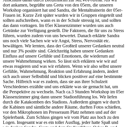
dort ankamen, begrüßte uns Greta von den 05ern, die unseren
Workshop organisiert hat und Sandra, die Mentaltrainerin der 05er-
Frauen ist. Kurze Zeit später wurden wir in Gruppen eingeteilt und
sollten aufschreiben, wann es in der Schule stressig ist, und sollten
das dann vortragen. Im 05er Klassenzimmer wurden uns auch
Getränke zur Verfügung gestellt. Die Faktoren, die für uns zu Stress
führen, wurden zudem von uns bewertet. Danach erklärte Sandra
uns noch viele Sachen wie wir Angst, Stress, Nervosität etc.
bewältigen. Wir lernten, dass der Großteil unserer Gedanken neutral
und nur 3% positiv sind. Gleichzeitig haben unsere Gedanken
Einfluss auf unsere Gefühle und Emotionen, die wiederum auf
unsere Wahrnehmung wirken. So lässt sich erklären wie wir auf
etwas reagieren und was wir erfahren. Wenn wir also selbst unsere
Gefühle, Wahrnehmung, Reaktion und Erfahrung ändern, ändert
sich auch unser Selbstbild und blicken positiver auf eine bestimmte
Sache. Hilfreich war es zudem, dass sie aus ihrer Schulzeit
Verschiedenes erzählte und uns erklärte was sie gemacht hat, um
die Perspektive zu wechseln. Nach ca.3 Stunden Workshop im 05er
Klassenzimmer ging dann unsere Stadionführung los. Wir liefen
durch die Katakomben des Stadions. Außerdem gingen wir durch
die Kabinen und sämtliche andere Räume, durften Fotos schießen,
vor den Mikrophonen im Presseraum Platz nehmen und auf der
Spielerbank. Zum Schluss gingen wir vom Platz aus hoch zu den
Logen. Insgesamt war es ein toller Ausflug, jeder hatte Spaß und