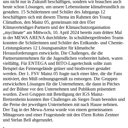
uns nicht nur in Zukunft beschäftigen, sondern wir brauchen auch
heute schon Lösungen, um unsere Lebensräume klimafreundlich zu
gestalten. 15 Schülerinnen und Schüler des Jahrgangs 12
beschäftigten sich mit diesem Thema im Rahmen des Young
Climathon, den Mainz 05, gemeinsam mit den 05er
Klimaverteidiger-Partnern und der Klimaschutzorganisation
„myclimate“ am Mittwoch, 10. April 2024 bereits zum dritten Mal
in der MEWA ARENA durchführte. In schulübergreifenden Teams
konnten die Schülerinnen und Schüler des Erdkunde- und Chemie-
Leistungskurses 12 Lösungsansätze für klimatische
Herausforderungen entwickeln. Die Challenges, die die
Partnerunternehmen für die Jugendlichen vorbereitet haben, waren
vielfältig. Für ENTEGA und BITO-Lagertechnik sollte zum
Beispiel das Firmengelände grüner und biodiverser gestaltet
werden. Der 1. FSV Mainz 05 fragte nach einer Idee, die die Fans
motiviert, den Müll ordnungsgemäß zu entsorgen. Die Gruppen
entwickelten Lösungen für die Unternehmen, die dann in Pitches
auf der Bühne vor den Unternehmen und Publikum präsentiert
wurden. Zwei Gruppen mit Beteiligung der IGS Mainz-
Bretzenheim konnten ihre Challenges als Sieger-Team beenden und
die Preise der jeweiligen Unternehmen mit nach Hause nehmen.
Der Tag in der Mewa-Arena wurde von einem gemeinsamen
Mittagessen und einer Fragestunde mit den 05ern Robin Zentner
und Stefan Bell abgerundet.