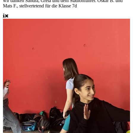
wir danken Sandra, Greta und dem Stadionführer. Oskar B. und
Mats F., stellvertetend für die Klasse 7d