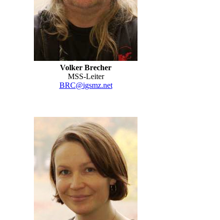
Volker Brecher
MSS-Leiter
BRC@igsmz.net