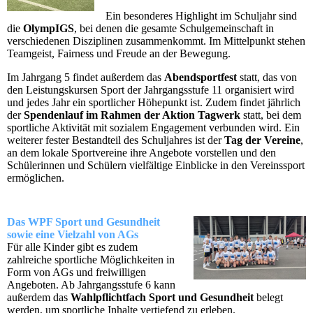
Ein besonderes Highlight im Schuljahr sind
die
OlympIGS
, bei denen die gesamte Schulgemeinschaft in
verschiedenen Disziplinen zusammenkommt. Im Mittelpunkt stehen
Teamgeist, Fairness und Freude an der Bewegung.
Im Jahrgang 5 findet außerdem das
Abendsportfest
statt, das von
den Leistungskursen Sport der Jahrgangsstufe 11 organisiert wird
und jedes Jahr ein sportlicher Höhepunkt ist. Zudem findet jährlich
der
Spendenlauf im Rahmen der Aktion Tagwerk
statt, bei dem
sportliche Aktivität mit sozialem Engagement verbunden wird. Ein
weiterer fester Bestandteil des Schuljahres ist der
Tag der Vereine
,
an dem lokale Sportvereine ihre Angebote vorstellen und den
Schülerinnen und Schülern vielfältige Einblicke in den Vereinssport
ermöglichen.
Das WPF Sport und Gesundheit
sowie eine Vielzahl von AGs
Für alle Kinder gibt es zudem
zahlreiche sportliche Möglichkeiten in
Form von AGs und freiwilligen
Angeboten. Ab Jahrgangsstufe 6 kann
außerdem das
Wahlpflichtfach Sport und Gesundheit
belegt
werden, um sportliche Inhalte vertiefend zu erleben.