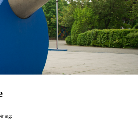
e
eitung: