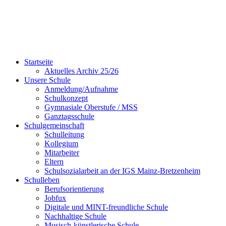
Startseite
Aktuelles Archiv 25/26
Unsere Schule
Anmeldung/Aufnahme
Schulkonzept
Gymnasiale Oberstufe / MSS
Ganztagsschule
Schulgemeinschaft
Schulleitung
Kollegium
Mitarbeiter
Eltern
Schulsozialarbeit an der IGS Mainz-Bretzenheim
Schulleben
Berufsorientierung
Jobfux
Digitale und MINT-freundliche Schule
Nachhaltige Schule
Musisch-künstlerische Schule